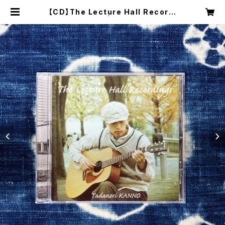
【CD】The Lecture Hall Recordi
ngs / 菅野忠則 | Tadanori Kann
o｜Store