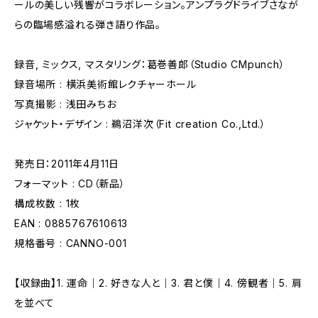
ールの美しい残響がコラボレーション。アンプラグドライブさなが
らの臨場感溢れる弾き語り作品。
録音, ミックス, マスタリング：葛巻善郎（Studio CMpunch）
録音場所 : 横浜美術館レクチャーホール
写真撮影 : 浅田みちお
ジャケット・デザイン : 鵜沼洋次（Fit creation Co.,Ltd.）
発売日：2011年4月11日
フォーマット : CD（新品）
構成枚数 : 1枚
EAN : 0885767610613
規格番号 : CANNO-001
【収録曲】1. 運命｜2. 好きな人と｜3. 君と僕｜4. 傍観者｜5. 肩
を並べて